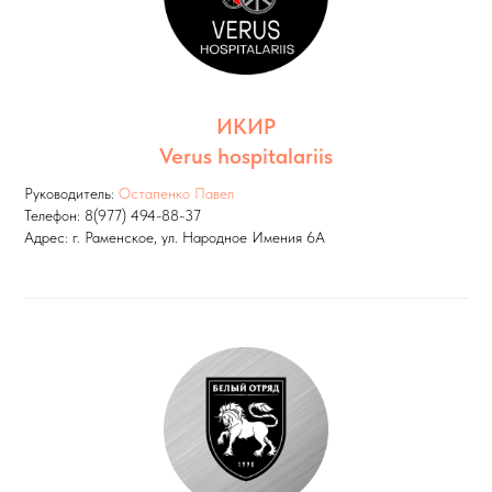
ИКИР
Verus hospitalariis
Руководитель:
Остапенко Павел
Телефон: 8(977) 494-88-37
Адрес: г. Раменское, ул. Народное Имения 6А